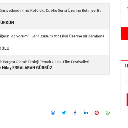
insiyetlendirilmiş Kötülük:
Dabbe
Serisi Üzerine Betimsel Bir
NTÜRKÜN
Diğerini Açıyorum”:
Seni Buldum Ya!
Filmi Üzerine Bir Alımlama
ADOLU
r Parçası Olarak Ekoloji Temalı Ulusal Film Festivalleri
H
zge Nilay ERBALABAN GÜRBÜZ