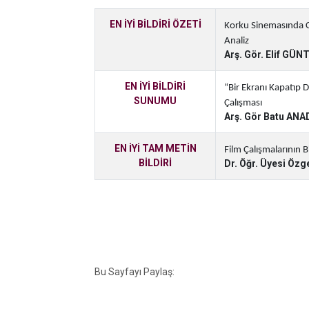
EN İYİ BİLDİRİ ÖZETİ
Korku Sinemasında C
Analiz
Arş. Gör. Elif GÜ
EN İYİ BİLDİRİ
“Bir Ekranı Kapatıp 
SUNUMU
Çalışması
Arş. Gör Batu AN
EN İYİ TAM METİN
Film Çalışmalarının Bi
BİLDİRİ
Dr. Öğr. Üyesi Ö
Bu Sayfayı Paylaş: