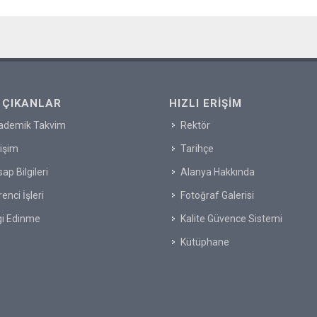
 ÇIKANLAR
HIZLI ERIŞIM
ademik Takvim
Rektör
tişim
Tarihçe
ap Bilgileri
Alanya Hakkında
enci İşleri
Fotoğraf Galerisi
gi Edinme
Kalite Güvence Sistemi
Kütüphane