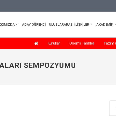
edu.tr
KKIMIZDA
ADAY ÖĞRENCİ
ULUSLARARASI İLİŞKİLER
AKADEMİK
Kurullar
Önemli Tarihler
Yazım K
MALARI SEMPOZYUMU