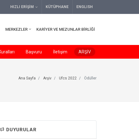
HIZLI ERIŞIM
KÜTÜPHANE
ENGLISH
MERKEZLER
KARIYER VE MEZUNLAR BIRLIĞI
uralları
Başvuru
İletişim
ARŞİV
Ana Sayfa
Arşiv
Ufcs 2022
Ödüller
DUYURULAR