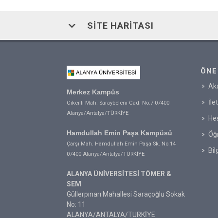
SITE HARITASI
ÖNE
Ak
Merkez Kampüs
İle
Cikcilli Mah. Saraybeleni Cad. No:7 07400
Alanya/Antalya/TÜRKİYE
Hes
Hamdullah Emin Paşa Kampüsü
Öğr
Çarşı Mah. Hamdullah Emin Paşa Sk. No:14
Bil
07400 Alanya/Antalya/TÜRKİYE
ALANYA ÜNİVERSİTESİ TÖMER &
SEM
Güllerpınarı Mahallesi Saraçoğlu Sokak
No: 11
ALANYA/ANTALYA/TÜRKİYE