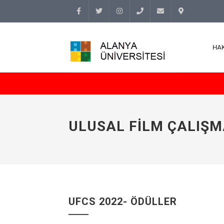
Facebook
Twitter
Instagram
(+90
info@alanyauniversity.
İletişim
HA
242)
513 69
69
ULUSAL FILM ÇALIŞ
UFCS 2022- ÖDÜLLER